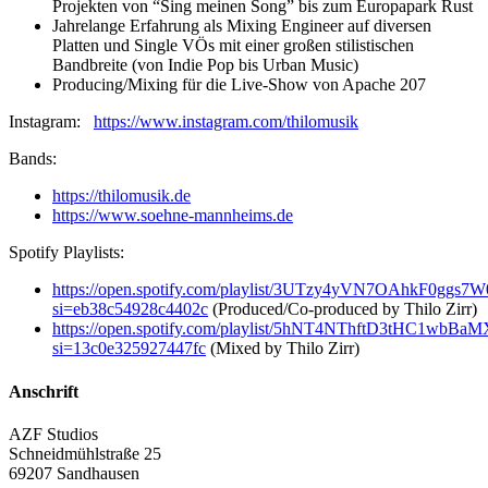
Projekten von “Sing meinen Song” bis zum Europapark Rust
Jahrelange Erfahrung als Mixing Engineer auf diversen
Platten und Single VÖs mit einer großen stilistischen
Bandbreite (von Indie Pop bis Urban Music)
Producing/Mixing für die Live-Show von Apache 207
Instagram:
https://www.instagram.com/thilomusik
Bands:
https://thilomusik.de
https://www.soehne-mannheims.de
Spotify Playlists:
https://open.spotify.com/playlist/3UTzy4yVN7OAhkF0ggs7W
si=eb38c54928c4402c
(Produced/Co-produced by Thilo Zirr)
https://open.spotify.com/playlist/5hNT4NThftD3tHC1wbBaM
si=13c0e325927447fc
(Mixed by Thilo Zirr)
Anschrift
AZF Studios
Schneidmühlstraße 25
69207 Sandhausen