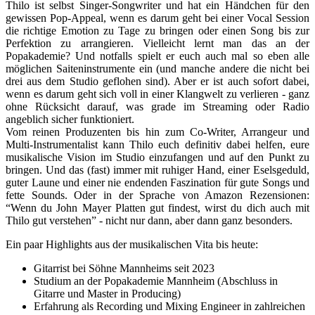
Thilo ist selbst Singer-Songwriter und hat ein Händchen für den
gewissen Pop-Appeal, wenn es darum geht bei einer Vocal Session
die richtige Emotion zu Tage zu bringen oder einen Song bis zur
Perfektion zu arrangieren. Vielleicht lernt man das an der
Popakademie? Und notfalls spielt er euch auch mal so eben alle
möglichen Saiteninstrumente ein (und manche andere die nicht bei
drei aus dem Studio geflohen sind). Aber er ist auch sofort dabei,
wenn es darum geht sich voll in einer Klangwelt zu verlieren - ganz
ohne Rücksicht darauf, was grade im Streaming oder Radio
angeblich sicher funktioniert.
Vom reinen Produzenten bis hin zum Co-Writer, Arrangeur und
Multi-Instrumentalist kann Thilo euch definitiv dabei helfen, eure
musikalische Vision im Studio einzufangen und auf den Punkt zu
bringen. Und das (fast) immer mit ruhiger Hand, einer Eselsgeduld,
guter Laune und einer nie endenden Faszination für gute Songs und
fette Sounds. Oder in der Sprache von Amazon Rezensionen:
“Wenn du John Mayer Platten gut findest, wirst du dich auch mit
Thilo gut verstehen” - nicht nur dann, aber dann ganz besonders.
Ein paar Highlights aus der musikalischen Vita bis heute:
Gitarrist bei Söhne Mannheims seit 2023
Studium an der Popakademie Mannheim (Abschluss in
Gitarre und Master in Producing)
Erfahrung als Recording und Mixing Engineer in zahlreichen