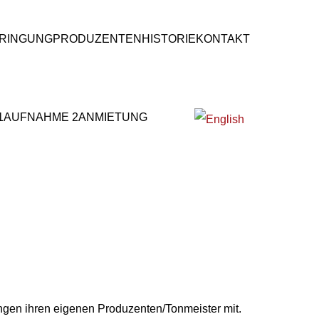
RINGUNG
PRODUZENTEN
HISTORIE
KONTAKT
1
AUFNAHME 2
ANMIETUNG
Sprache auswählen
ngen ihren eigenen Produzenten/Tonmeister mit.